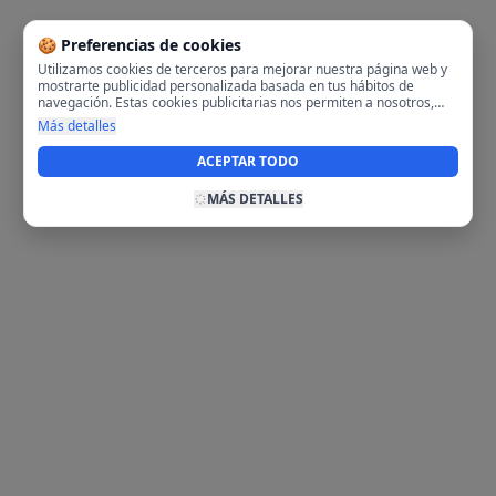
🍪 Preferencias de cookies
Utilizamos cookies de terceros para mejorar nuestra página web y
mostrarte publicidad personalizada basada en tus hábitos de
navegación. Estas cookies publicitarias nos permiten a nosotros,
analizar tu navegación en nuestra página y en internet para
Más detalles
mostrarte anuncios relevantes para ti. Al activarlas, aceptas el uso
de cookies para fines publicitarios y la recopilación y tratamiento de
ACEPTAR TODO
tus datos de navegación, incluyendo la posible compartición de
estos datos con terceros para ofrecerte publicidad personalizada.
MÁS DETALLES