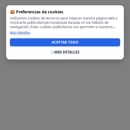
🍪 Preferencias de cookies
Utilizamos cookies de terceros para mejorar nuestra página web y
mostrarte publicidad personalizada basada en tus hábitos de
navegación. Estas cookies publicitarias nos permiten a nosotros,
analizar tu navegación en nuestra página y en internet para
Más detalles
mostrarte anuncios relevantes para ti. Al activarlas, aceptas el uso
de cookies para fines publicitarios y la recopilación y tratamiento de
ACEPTAR TODO
tus datos de navegación, incluyendo la posible compartición de
estos datos con terceros para ofrecerte publicidad personalizada.
MÁS DETALLES