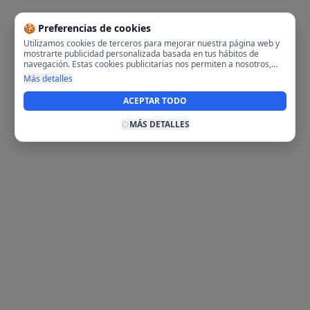
🍪 Preferencias de cookies
Utilizamos cookies de terceros para mejorar nuestra página web y
mostrarte publicidad personalizada basada en tus hábitos de
navegación. Estas cookies publicitarias nos permiten a nosotros,
analizar tu navegación en nuestra página y en internet para
Más detalles
mostrarte anuncios relevantes para ti. Al activarlas, aceptas el uso
de cookies para fines publicitarios y la recopilación y tratamiento de
ACEPTAR TODO
tus datos de navegación, incluyendo la posible compartición de
estos datos con terceros para ofrecerte publicidad personalizada.
MÁS DETALLES