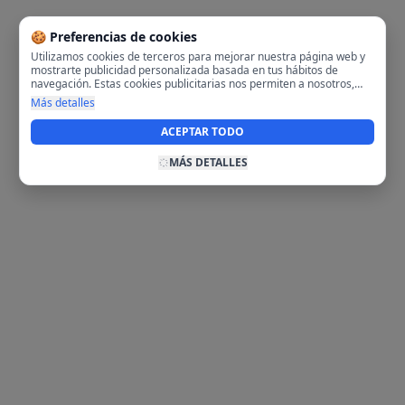
🍪 Preferencias de cookies
Utilizamos cookies de terceros para mejorar nuestra página web y
mostrarte publicidad personalizada basada en tus hábitos de
navegación. Estas cookies publicitarias nos permiten a nosotros,
analizar tu navegación en nuestra página y en internet para
Más detalles
mostrarte anuncios relevantes para ti. Al activarlas, aceptas el uso
de cookies para fines publicitarios y la recopilación y tratamiento de
ACEPTAR TODO
tus datos de navegación, incluyendo la posible compartición de
estos datos con terceros para ofrecerte publicidad personalizada.
MÁS DETALLES