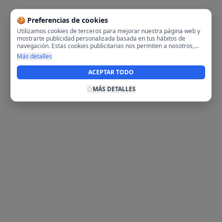
🍪 Preferencias de cookies
Utilizamos cookies de terceros para mejorar nuestra página web y
mostrarte publicidad personalizada basada en tus hábitos de
navegación. Estas cookies publicitarias nos permiten a nosotros,
analizar tu navegación en nuestra página y en internet para
Más detalles
mostrarte anuncios relevantes para ti. Al activarlas, aceptas el uso
de cookies para fines publicitarios y la recopilación y tratamiento de
ACEPTAR TODO
tus datos de navegación, incluyendo la posible compartición de
estos datos con terceros para ofrecerte publicidad personalizada.
MÁS DETALLES