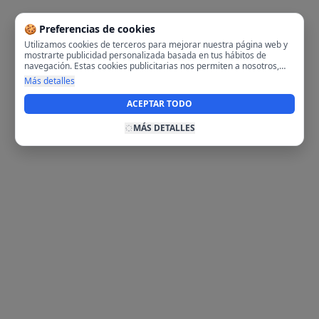
🍪 Preferencias de cookies
Utilizamos cookies de terceros para mejorar nuestra página web y
mostrarte publicidad personalizada basada en tus hábitos de
navegación. Estas cookies publicitarias nos permiten a nosotros,
analizar tu navegación en nuestra página y en internet para
Más detalles
mostrarte anuncios relevantes para ti. Al activarlas, aceptas el uso
de cookies para fines publicitarios y la recopilación y tratamiento de
ACEPTAR TODO
tus datos de navegación, incluyendo la posible compartición de
estos datos con terceros para ofrecerte publicidad personalizada.
MÁS DETALLES