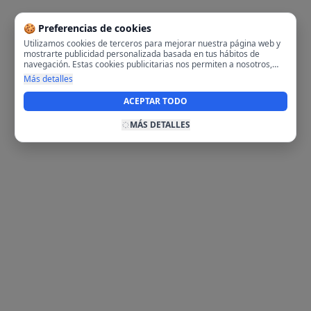
🍪 Preferencias de cookies
Utilizamos cookies de terceros para mejorar nuestra página web y
mostrarte publicidad personalizada basada en tus hábitos de
navegación. Estas cookies publicitarias nos permiten a nosotros,
analizar tu navegación en nuestra página y en internet para
Más detalles
mostrarte anuncios relevantes para ti. Al activarlas, aceptas el uso
de cookies para fines publicitarios y la recopilación y tratamiento de
ACEPTAR TODO
tus datos de navegación, incluyendo la posible compartición de
estos datos con terceros para ofrecerte publicidad personalizada.
MÁS DETALLES