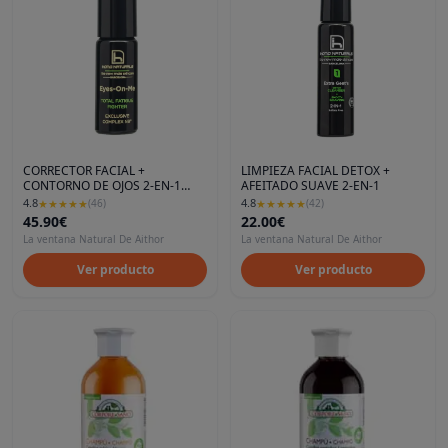
CORRECTOR FACIAL +
LIMPIEZA FACIAL DETOX +
CONTORNO DE OJOS 2-EN-1
AFEITADO SUAVE 2-EN-1
HOMONATURAL
4.8
4.8
★
★
★
★
★
(
46
)
★
★
★
★
★
(
42
)
45.90€
22.00€
La ventana Natural De Aithor
La ventana Natural De Aithor
Ver producto
Ver producto