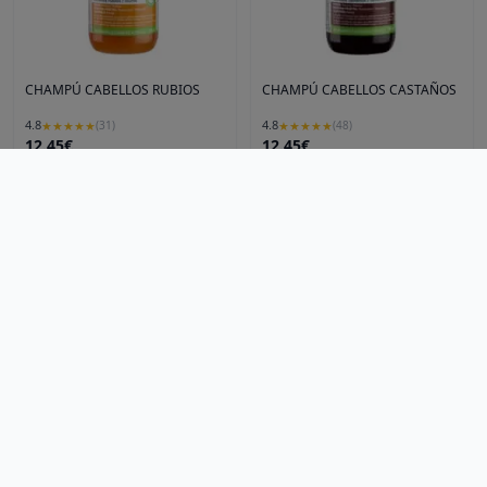
CHAMPÚ CABELLOS RUBIOS
CHAMPÚ CABELLOS CASTAÑOS
4.8
4.8
★
★
★
★
★
(
31
)
★
★
★
★
★
(
48
)
12.45€
12.45€
La ventana Natural De Aithor
La ventana Natural De Aithor
Ver producto
Ver producto
Artículos
Blog
Noticias
Preguntas frecuentes
Qué es LOVEO
Ciudades
Madrid
Mallorca
LOVEO
Descubre, compra y recoge: ¡Lo local nunca fue tan fácil
Serum facial Bakuchiol Ultra Plus
CHAMPÚ CABELLOS NEGROS
hola@loveoo.app