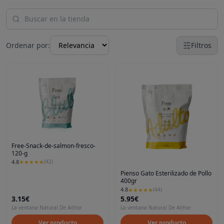
Ordenar por:
Filtros
Free-Snack-de-salmon-fresco-
120-g
4.8
★
★
★
★
★
(
42
)
Pienso Gato Esterilizado de Pollo
400gr
4.8
★
★
★
★
★
(
44
)
3.15€
5.95€
La ventana Natural De Aithor
La ventana Natural De Aithor
Ver producto
Ver producto