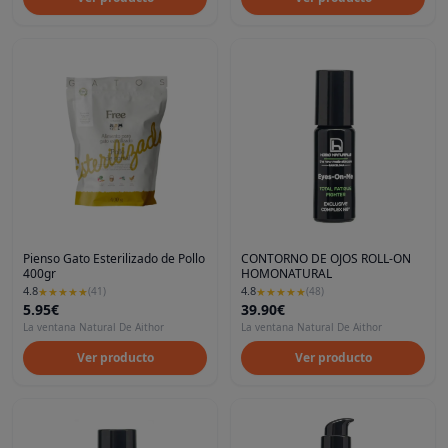
Pienso Gato Esterilizado de Pollo
CONTORNO DE OJOS ROLL-ON
400gr
HOMONATURAL
4.8
4.8
★
★
★
★
★
(
41
)
★
★
★
★
★
(
48
)
5.95€
39.90€
La ventana Natural De Aithor
La ventana Natural De Aithor
Ver producto
Ver producto