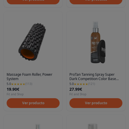
Massage Foam Roller, Power
ProTan Tanning Spray Super
System
Dark Competition Color Base
Coat with applicator, 100 ml, Pro
5.0
5.0
★
★
★
★
★
(
113
)
★
★
★
★
★
(
121
)
Tan
19.90€
27.99€
Fit and Shop
Fit and Shop
Ver producto
Ver producto