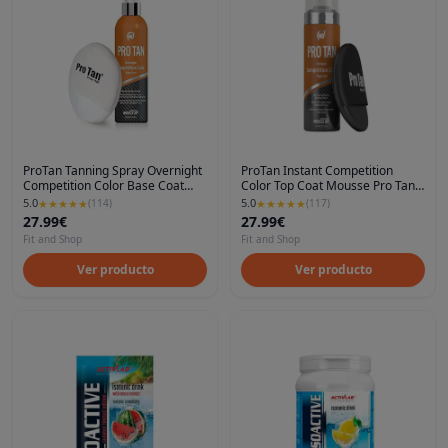
ProTan Tanning Spray Overnight
ProTan Instant Competition
Competition Color Base Coat
Color Top Coat Mousse Pro Tan
with applicator, 250 ml, Pro Tan
Tanning Foam
5.0
5.0
★
★
★
★
★
(
114
)
★
★
★
★
★
(
117
)
27.99€
27.99€
Fit and Shop
Fit and Shop
Ver producto
Ver producto