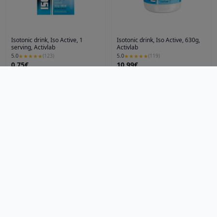
Isotonic drink, Iso Active, 1
Isotonic drink, Iso Active, 630g,
serving, Activlab
Activlab
5.0
5.0
★
★
★
★
★
(
123
)
★
★
★
★
★
(
119
)
0.75€
10.99€
Fit and Shop
Fit and Shop
Ver producto
Ver producto
Artículos
Blog
Noticias
Preguntas frecuentes
Qué es LOVEO
Ciudades
Madrid
Mallorca
LOVEO
Descubre, compra y recoge: ¡Lo local nunca fue tan fácil
Carnivor - proteina aislada de
Gaspari MyoFusion Advanced
hola@loveoo.app