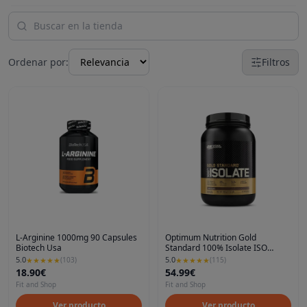
Ordenar por:
Filtros
L-Arginine 1000mg 90 Capsules
Optimum Nutrition Gold
Biotech Usa
Standard 100% Isolate ISO
Protein
5.0
5.0
★
★
★
★
★
(
103
)
★
★
★
★
★
(
115
)
18.90€
54.99€
Fit and Shop
Fit and Shop
Ver producto
Ver producto