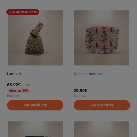
20
%
de descuento
Lampart
Neceser Veluma
63.92€
79.90€
29.90€
Ahorras 20%
BlueLow
BlueLow
Ver producto
Ver producto