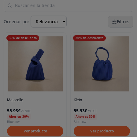
Ordenar por:
Filtros
30
%
de descuento
30
%
de descuento
Majorelle
Klein
55.93€
55.93€
79.90€
79.90€
Ahorras 30%
Ahorras 30%
BlueLow
BlueLow
Ver producto
Ver producto