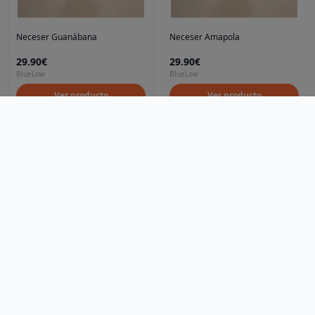
Neceser Guanábana
Neceser Amapola
29.90€
29.90€
BlueLow
BlueLow
Ver producto
Ver producto
Artículos
Blog
Noticias
Preguntas frecuentes
Qué es LOVEO
Ciudades
Madrid
Mallorca
LOVEO
Neceser Eirene
Neceser Amarae
Descubre, compra y recoge: ¡Lo local nunca fue tan fácil
29.90€
29.90€
hola@loveoo.app