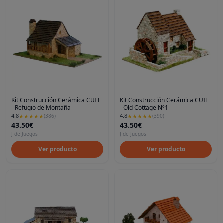
Kit Construcción Cerámica CUIT
Kit Construcción Cerámica CUIT
- Refugio de Montaña
- Old Cottage Nº1
4.8
4.8
★
★
★
★
★
(
386
)
★
★
★
★
★
(
390
)
43.50€
43.50€
J de Juegos
J de Juegos
Ver producto
Ver producto