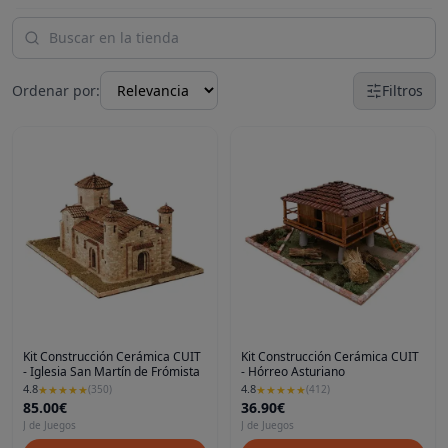
Ordenar por:
Filtros
Kit Construcción Cerámica CUIT
Kit Construcción Cerámica CUIT
- Iglesia San Martín de Frómista
- Hórreo Asturiano
4.8
4.8
★
★
★
★
★
(
350
)
★
★
★
★
★
(
412
)
85.00€
36.90€
J de Juegos
J de Juegos