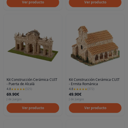
Ver producto
Ver producto
Kit Construcción Cerámica CUIT
Kit Construcción Cerámica CUIT
- Puerta de Alcalá
- Ermita Románica
4.8
4.8
★
★
★
★
★
(
325
)
★
★
★
★
★
(
372
)
69.90€
49.90€
J de Juegos
J de Juegos
Ver producto
Ver producto