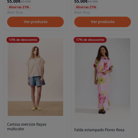
55.00€
55.00€
69.99€
69.99€
Ahorras 21%
Ahorras 21%
Árbol Shop
Árbol Shop
Ver producto
Ver producto
13
%
de descuento
17
%
de descuento
Camisa oversize Rayas
multicolor
Falda estampado Flores Rosa