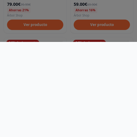
79.00€
59.00€
99.99€
69.90€
Ahorras 21%
Ahorras 16%
Árbol Shop
Árbol Shop
Ver producto
Ver producto
14
%
de descuento
14
%
de descuento
Artículos
Blog
Noticias
Preguntas frecuentes
Qué es LOVEO
Ciudades
Madrid
Mallorca
LOVEO
Descubre, compra y recoge: ¡Lo local nunca fue tan fácil
Shorts bolsillos rayas azul
Shorts Bañador estampado
hola@loveoo.app
flores Azul