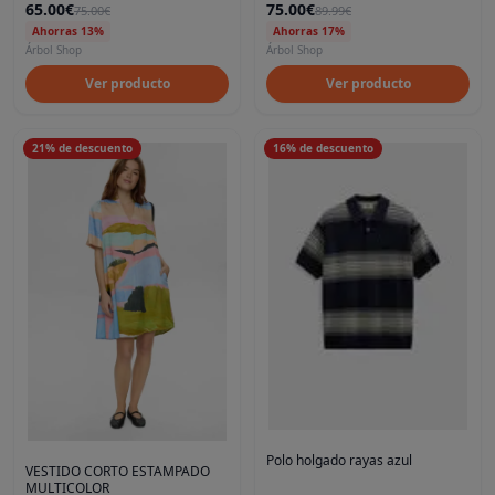
65.00€
75.00€
75.00€
89.99€
Ahorras 13%
Ahorras 17%
Árbol Shop
Árbol Shop
Ver producto
Ver producto
21
%
de descuento
16
%
de descuento
Polo holgado rayas azul
VESTIDO CORTO ESTAMPADO
MULTICOLOR