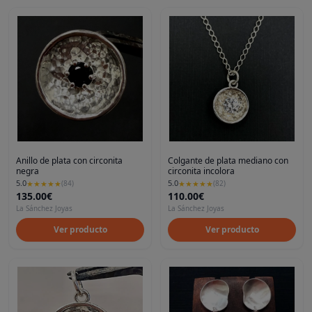
Anillo de plata con circonita
Colgante de plata mediano con
negra
circonita incolora
5.0
5.0
★
★
★
★
★
(
84
)
★
★
★
★
★
(
82
)
135.00€
110.00€
La Sánchez Joyas
La Sánchez Joyas
Ver producto
Ver producto