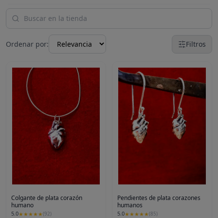
Ordenar por:
Filtros
Colgante de plata corazón
Pendientes de plata corazones
humano
humanos
5.0
5.0
★
★
★
★
★
(
92
)
★
★
★
★
★
(
85
)