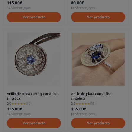
115.00€
80.00€
La Sánchez Joyas
La Sánchez Joyas
Ver producto
Ver producto
Anillo de plata con aguamarina
Anillo de plata con zafiro
sintética
sintético
5.0
5.0
★
★
★
★
★
(
70
)
★
★
★
★
★
(
58
)
135.00€
135.00€
La Sánchez Joyas
La Sánchez Joyas
Ver producto
Ver producto