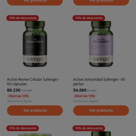
Ver producto
Ver producto
15
%
de descuento
15
%
de descuento
Active Revive Celular Salengei ·
Active Inmunidad Salengei · 60
60 cápsulas
perlas
89.23€
54.06€
104.98€
63.60€
Ahorras 15%
Ahorras 15%
Herbolario Ágave
Herbolario Ágave
Ver producto
Ver producto
15
%
de descuento
15
%
de descuento