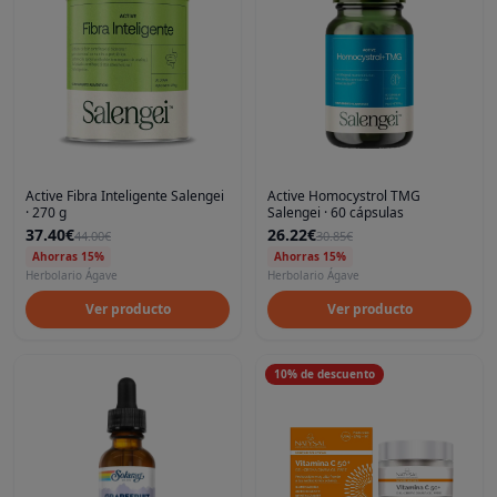
Active Fibra Inteligente Salengei
Active Homocystrol TMG
· 270 g
Salengei · 60 cápsulas
37.40€
26.22€
44.00€
30.85€
Ahorras 15%
Ahorras 15%
Herbolario Ágave
Herbolario Ágave
Ver producto
Ver producto
10
%
de descuento