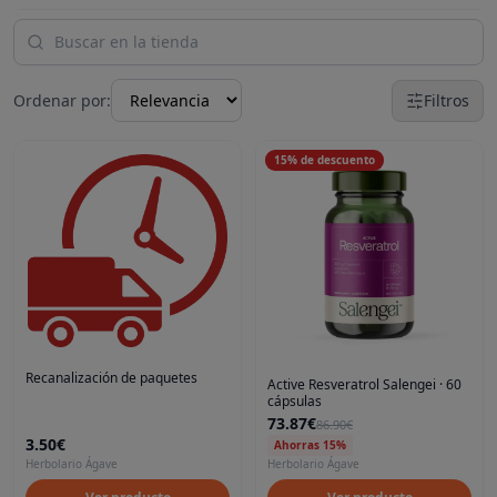
Ordenar por:
Filtros
15
%
de descuento
Recanalización de paquetes
Active Resveratrol Salengei · 60
cápsulas
73.87€
86.90€
3.50€
Ahorras 15%
Herbolario Ágave
Herbolario Ágave