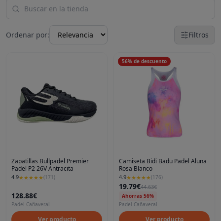
Ordenar por:
Filtros
56
%
de descuento
Zapatillas Bullpadel Premier
Camiseta Bidi Badu Padel Aluna
Padel P2 26V Antracita
Rosa Blanco
4.9
4.9
★
★
★
★
★
(
171
)
★
★
★
★
★
(
176
)
19.79€
44.63€
128.88€
Ahorras 56%
Padel Cañaveral
Padel Cañaveral
Ver producto
Ver producto