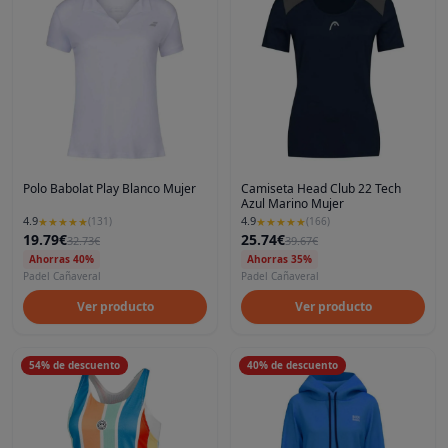
Polo Babolat Play Blanco Mujer
Camiseta Head Club 22 Tech
Azul Marino Mujer
4.9
4.9
★
★
★
★
★
(
131
)
★
★
★
★
★
(
166
)
19.79€
25.74€
32.73€
39.67€
Ahorras 40%
Ahorras 35%
Padel Cañaveral
Padel Cañaveral
Ver producto
Ver producto
54
%
de descuento
40
%
de descuento