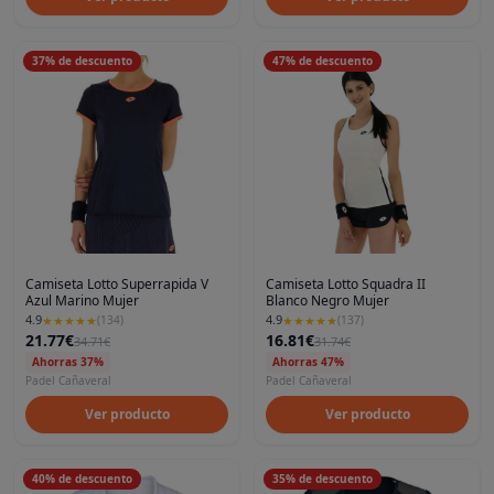
37
%
de descuento
47
%
de descuento
Camiseta Lotto Superrapida V
Camiseta Lotto Squadra II
Azul Marino Mujer
Blanco Negro Mujer
4.9
4.9
★
★
★
★
★
(
134
)
★
★
★
★
★
(
137
)
21.77€
16.81€
34.71€
31.74€
Ahorras 37%
Ahorras 47%
Padel Cañaveral
Padel Cañaveral
Ver producto
Ver producto
40
%
de descuento
35
%
de descuento