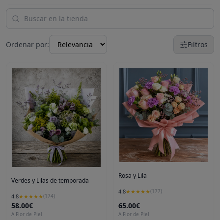
Ordenar por:
Filtros
Rosa y Lila
Verdes y Lilas de temporada
4.8
★
★
★
★
★
(
177
)
4.8
★
★
★
★
★
(
174
)
58.00€
65.00€
A Flor de Piel
A Flor de Piel