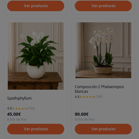
Ver producto
Ver producto
Composición 2 Phalaenopsis
blancas
4.8
★
★
★
★
★
(
186
)
Spathiphyllum
4.8
★
★
★
★
★
(
154
)
45.00€
90.00€
A Flor de Piel
A Flor de Piel
Ver producto
Ver producto