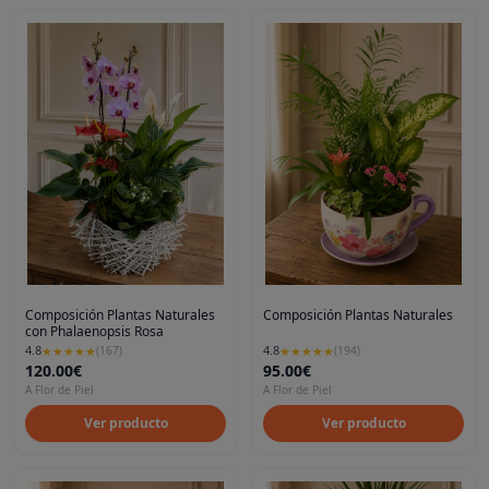
Composición Plantas Naturales
Composición Plantas Naturales
con Phalaenopsis Rosa
4.8
4.8
★
★
★
★
★
(
167
)
★
★
★
★
★
(
194
)
120.00€
95.00€
A Flor de Piel
A Flor de Piel
Ver producto
Ver producto