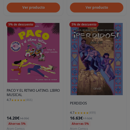
Ver producto
Ver producto
5
%
de descuento
5
%
de descuento
PACO Y EL RITMO LATINO. LIBRO
MUSICAL
4.7
★
★
★
★
★
(
466
)
PERDIDOS
4.7
★
★
★
★
★
(
499
)
14.20€
16.63€
14.95€
17.50€
Ahorras 5%
Ahorras 5%
Atom Comics
Atom Comics