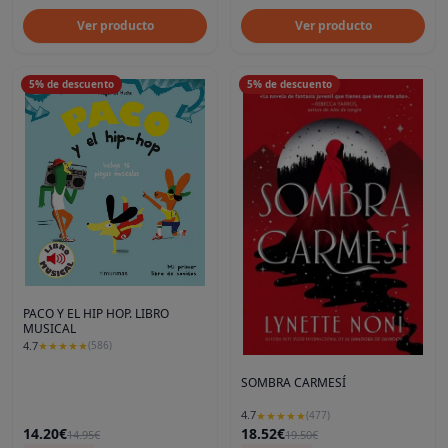
Ver producto
Ver producto
5
%
de descuento
5
%
de descuento
PACO Y EL HIP HOP. LIBRO
MUSICAL
4.7
★
★
★
★
★
(
586
)
SOMBRA CARMESÍ
4.7
★
★
★
★
★
(
477
)
14.20€
18.52€
14.95€
19.50€