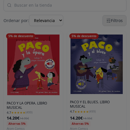
Ordenar por:
Filtros
5
%
de descuento
5
%
de descuento
PACO Y EL BLUES. LIBRO
PACO Y LA OPERA. LIBRO
MUSICAL
MUSICAL
4.7
★
★
★
★
★
(
499
)
4.7
★
★
★
★
★
(
499
)
14.20€
14.20€
14.95€
14.95€
Ahorras 5%
Ahorras 5%
Atom Comics
Atom Comics