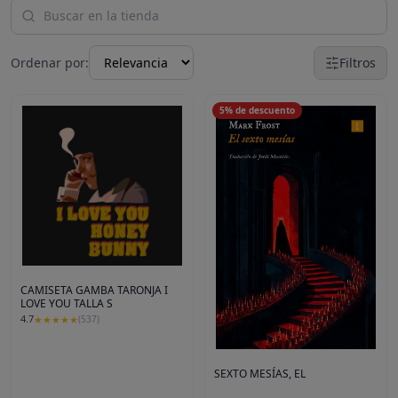
Ordenar por:
Filtros
5
%
de descuento
CAMISETA GAMBA TARONJA I
LOVE YOU TALLA S
4.7
★
★
★
★
★
(
537
)
SEXTO MESÍAS, EL