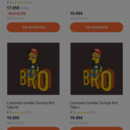
4.7
★
★
★
★
★
(
504
)
17.05€
17.95€
19.95€
Ahorras 5%
Atom Comics
Atom Comics
Ver producto
Ver producto
Camiseta Gamba Taronja Bro
Camiseta Gamba Taronja Bro
Talla M
Talla L
4.7
4.7
★
★
★
★
★
(
581
)
★
★
★
★
★
(
482
)
19.95€
19.95€
Atom Comics
Atom Comics