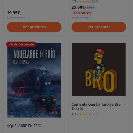
4.7
★
★
★
★
★
(
537
)
25.60€
26.95€
19.95€
Ahorras 5%
Atom Comics
Atom Comics
Ver producto
Ver producto
5
%
de descuento
Camiseta Gamba Taronja Bro
Talla XL
4.7
★
★
★
★
★
(
592
)
AQUELARRE EN FRIO