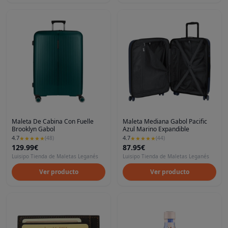
Maleta De Cabina Con Fuelle
Maleta Mediana Gabol Pacific
Brooklyn Gabol
Azul Marino Expandible
4.7
4.7
★
★
★
★
★
(
48
)
★
★
★
★
★
(
44
)
129.99€
87.95€
Luisipo Tienda de Maletas Leganés
Luisipo Tienda de Maletas Leganés
Ver producto
Ver producto