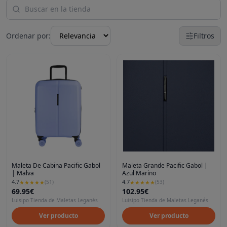
Ordenar por:
Filtros
Maleta De Cabina Pacific Gabol
Maleta Grande Pacific Gabol |
| Malva
Azul Marino
4.7
4.7
★
★
★
★
★
(
51
)
★
★
★
★
★
(
53
)
69.95€
102.95€
Luisipo Tienda de Maletas Leganés
Luisipo Tienda de Maletas Leganés
Ver producto
Ver producto