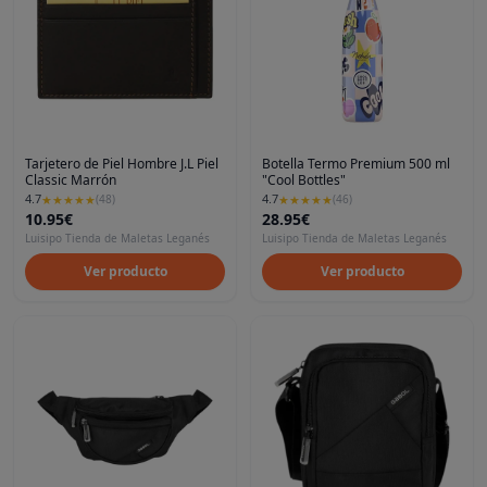
Tarjetero de Piel Hombre J.L Piel
Botella Termo Premium 500 ml
Classic Marrón
"Cool Bottles"
4.7
4.7
★
★
★
★
★
(
48
)
★
★
★
★
★
(
46
)
10.95€
28.95€
Luisipo Tienda de Maletas Leganés
Luisipo Tienda de Maletas Leganés
Ver producto
Ver producto