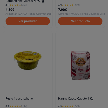
Campofilone Marcozzi 250 g
4.9
4.9
★
★
★
★
★
(
259
)
★
★
★
★
★
(
256
)
4.80€
7.90€
Alimentari MARCO Tienda Gourmet Delicatessen en Madrid
Alimentari MARCO Tienda Gourmet Delicat
Ver producto
Ver producto
Pesto fresco italiano
Harina Cuoco Caputo 1 Kg
4.9
4.9
★
★
★
★
★
(
332
)
★
★
★
★
★
(
279
)