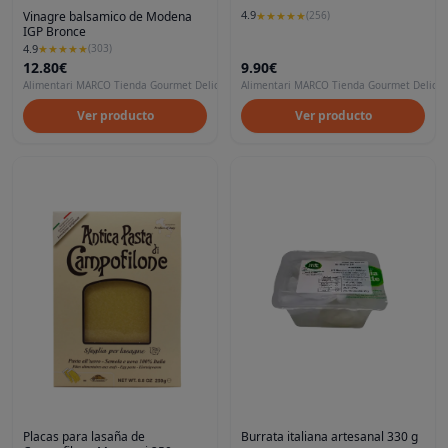
4.9
★
★
★
★
★
(
256
)
Vinagre balsamico de Modena
IGP Bronce
4.9
★
★
★
★
★
(
303
)
12.80€
9.90€
Alimentari MARCO Tienda Gourmet Delicatessen en Madrid
Alimentari MARCO Tienda Gourmet Delicat
Ver producto
Ver producto
Burrata italiana artesanal 330 g
Placas para lasaña de