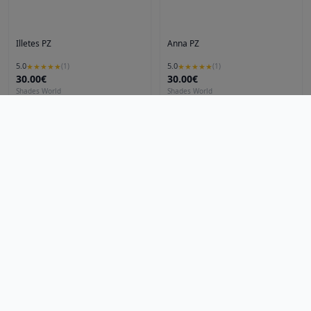
Illetes PZ
Anna PZ
5.0
5.0
★
★
★
★
★
(
1
)
★
★
★
★
★
(
1
)
30.00€
30.00€
Shades World
Shades World
Ver producto
Ver producto
Artículos
Blog
Noticias
Preguntas frecuentes
Qué es LOVEO
Ciudades
Madrid
Mallorca
LOVEO
Descubre, compra y recoge: ¡Lo local nunca fue tan fácil
Harvey PZ
Biarritz
hola@loveoo.app