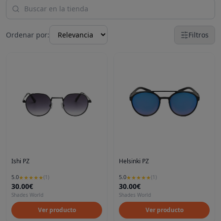
Ordenar por:
Filtros
Ishi PZ
Helsinki PZ
5.0
5.0
★
★
★
★
★
(
1
)
★
★
★
★
★
(
1
)
30.00€
30.00€
Shades World
Shades World
Ver producto
Ver producto