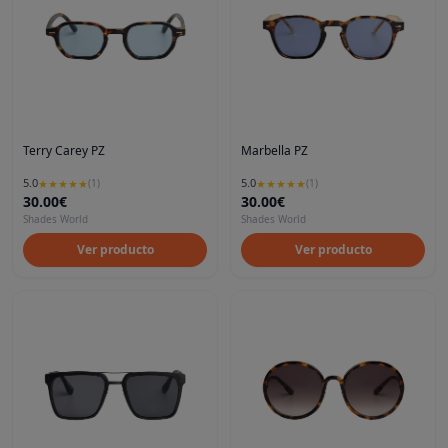
Terry Carey PZ
Marbella PZ
5.0
5.0
★
★
★
★
★
(
1
)
★
★
★
★
★
(
1
)
30.00€
30.00€
Shades World
Shades World
Ver producto
Ver producto