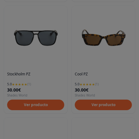
Stockholm PZ
Cool PZ
5.0
5.0
★
★
★
★
★
(
1
)
★
★
★
★
★
(
1
)
30.00€
30.00€
Shades World
Shades World
Ver producto
Ver producto