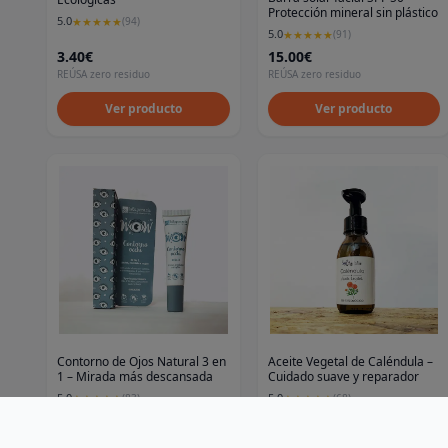
Protección mineral sin plástico
5.0
★
★
★
★
★
(
94
)
5.0
★
★
★
★
★
(
91
)
3.40€
15.00€
REÚSA zero residuo
REÚSA zero residuo
Ver producto
Ver producto
Contorno de Ojos Natural 3 en
Aceite Vegetal de Caléndula –
1 – Mirada más descansada
Cuidado suave y reparador
5.0
5.0
★
★
★
★
★
(
83
)
★
★
★
★
★
(
68
)
13.95€
16.45€
REÚSA zero residuo
REÚSA zero residuo