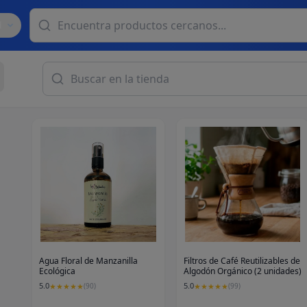
d
Agua Floral de Manzanilla
Filtros de Café Reutilizables de
Ecológica
Algodón Orgánico (2 unidades)
5.0
5.0
★
★
★
★
★
(
90
)
★
★
★
★
★
(
99
)