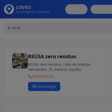
LOVEO
Mapa
Madri
Tus Productos Cercanos
Atrás
REÚSA zero residuo
REÚSA zero residuo, Calle de Matilde
Hernández, 75, Madrid, España
34678415526
Cómo llegar