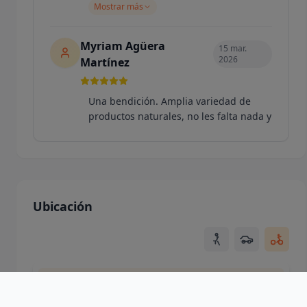
Mostrar más
Myriam Agüera
15 mar.
2026
Martínez
Una bendición. Amplia variedad de
productos naturales, no les falta nada y
todo a unos precios superajustados.
Atención personalizada y rapida para
cu...
Mostrar más
Ubicación
Lola
14 feb. 2026
Estuve ayer y la experiencia fue una
Usando ubicación de la ciudad
maravilla. Me llevé varias cosas que
había visto por la web e Irene me