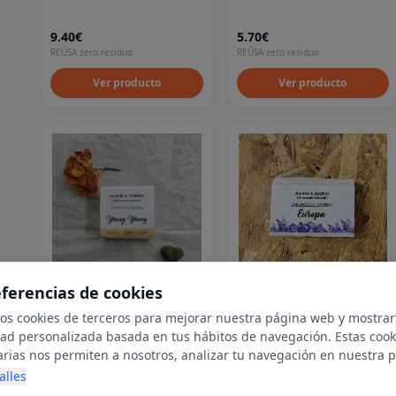
9.40€
5.70€
REÚSA zero residuo
REÚSA zero residuo
Ver producto
Ver producto
eferencias de cookies
Manteca Corporal Sólida
Jabón Artesano EUROPA –
mos cookies de terceros para mejorar nuestra página web y mostrar
Natural con Ylang Ylang –
Suavidad y cuidado diario
Hidratación Profunda
dad personalizada basada en tus hábitos de navegación. Estas cook
5.0
5.0
★
★
★
★
★
(
99
)
★
★
★
★
★
(
65
)
arias nos permiten a nosotros, analizar tu navegación en nuestra 
net para mostrarte anuncios relevantes para ti. Al activarlas, acept
alles
ookies para fines publicitarios y la recopilación y tratamiento de t