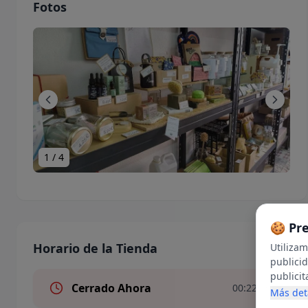
Fotos
1
/
4
🍪 Pr
Horario de la Tienda
Utiliza
publici
publicit
Cerrado Ahora
00:22
en inter
Más det
uso de c