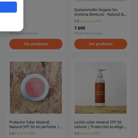
eros
Quitaesmalte Vegano Sin
Acetona Benecos - Natural &
Delicado (125ml)
5.0
★
★
★
★
★
(
105
)
8.00€
7.60€
REÚSA zero residuo
REÚSA zero residuo
Ver producto
Ver producto
Protector Solar Mineral
Loción solar mineral SPF 50
Natural SPF 50 sin perfume |
natural | Protección ecológica
Ecológico y Vegano
y vegana
5.0
5.0
★
★
★
★
★
(
95
)
★
★
★
★
★
(
96
)