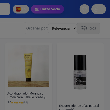
ES
Hazte Socio
Ordenar por:
Filtros
Acondicionador Moringa y
Limón para Cabello Graso y
Sin Volumen
5.0
★
★
★
★
★
(
99
)
Endurecedor de uñas natural
con bambú