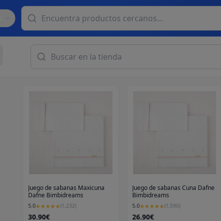
d
Juego de sabanas Maxicuna
Juego de sabanas Cuna Dafne
Dafne Bimbidreams
Bimbidreams
5.0
5.0
★
★
★
★
★
(
1,232
)
★
★
★
★
★
(
1,590
)
30.90€
26.90€