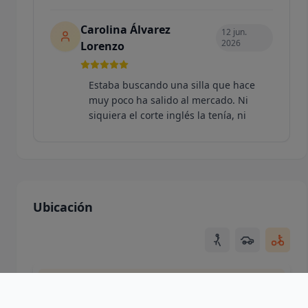
Carolina Álvarez
12 jun.
2026
Lorenzo
Estaba buscando una silla que hace
muy poco ha salido al mercado. Ni
siquiera el corte inglés la tenía, ni
varias tiendas en las que ya había
comprado...
Mostrar más
Ubicación
Ovetus
26 may. 2026
Maravillosos, ágiles y eficientes. Creo
que con estas 3 palabras puedo definir
Usando ubicación de la ciudad
la experiencia con la tienda y
especialmente Beatriz. Necesitaba una