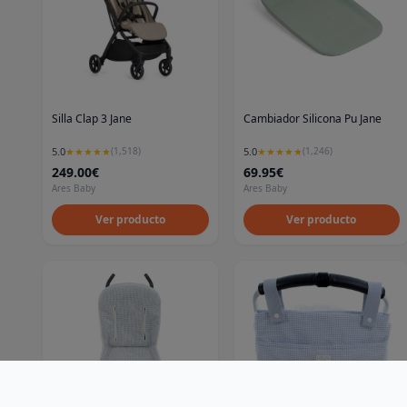
Silla Clap 3 Jane
Cambiador Silicona Pu Jane
5.0
5.0
★
★
★
★
★
(
1,518
)
★
★
★
★
★
(
1,246
)
249.00€
69.95€
Ares Baby
Ares Baby
Ver producto
Ver producto