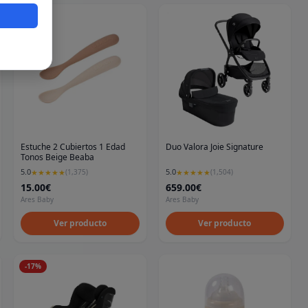
eros
Estuche 2 Cubiertos 1 Edad
Duo Valora Joie Signature
Tonos Beige Beaba
5.0
5.0
★
★
★
★
★
(
1,375
)
★
★
★
★
★
(
1,504
)
15.00€
659.00€
Ares Baby
Ares Baby
Ver producto
Ver producto
-
17
%