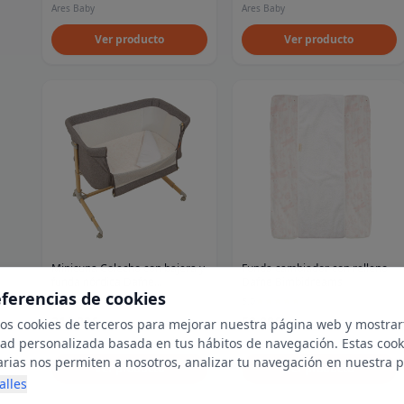
Ares Baby
Ares Baby
Ver producto
Ver producto
Minicuna Colecho con bajera y
Funda cambiador con relleno
funda nórdica Dafne
Dafne Bimbidreams
eferencias de cookies
Bimbidreams
5.0
5.0
★
★
★
★
★
(
1,647
)
★
★
★
★
★
(
1,575
)
214.00€
53.80€
mos cookies de terceros para mejorar nuestra página web y mostrar
Ares Baby
Ares Baby
dad personalizada basada en tus hábitos de navegación. Estas cook
arias nos permiten a nosotros, analizar tu navegación en nuestra 
Ver producto
Ver producto
net para mostrarte anuncios relevantes para ti. Al activarlas, acept
alles
ookies para fines publicitarios y la recopilación y tratamiento de t