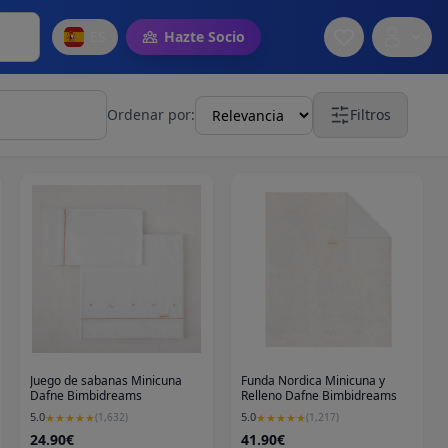
ES
Hazte Socio
Ordenar por:
Filtros
Juego de sabanas Minicuna
Funda Nordica Minicuna y
Dafne Bimbidreams
Relleno Dafne Bimbidreams
5.0
5.0
★
★
★
★
★
(
1,632
)
★
★
★
★
★
(
1,217
)
24.90€
41.90€