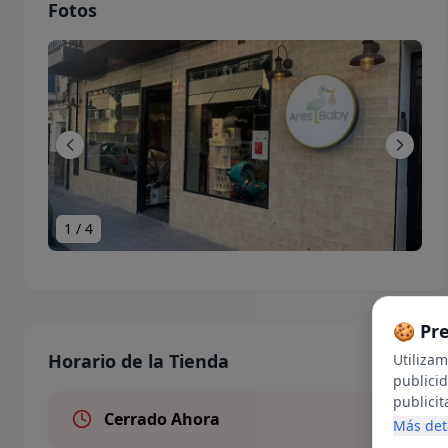
Fotos
1
/
4
🍪 Pr
Horario de la Tienda
Utiliza
publici
publicit
Cerrado Ahora
en inter
Más det
uso de c