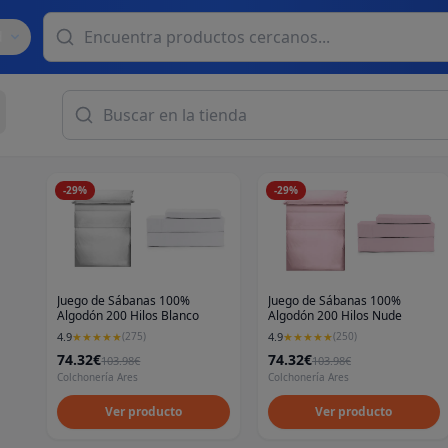
d
-
29
%
-
29
%
Juego de Sábanas 100%
Juego de Sábanas 100%
Algodón 200 Hilos Blanco
Algodón 200 Hilos Nude
4.9
4.9
★
★
★
★
★
(
275
)
★
★
★
★
★
(
250
)
74.32€
74.32€
103.98€
103.98€
Colchonería Ares
Colchonería Ares
Ver producto
Ver producto