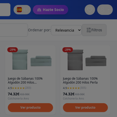
ES
Hazte Socio
Ordenar por:
Filtros
-
29
%
-
29
%
Juego de Sábanas 100%
Juego de Sábanas 100%
Algodón 200 Hilos
Algodón 200 Hilos Perla
Aguamarina
4.9
4.9
★
★
★
★
★
(
283
)
★
★
★
★
★
(
305
)
74.32€
74.32€
103.98€
103.98€
Colchonería Ares
Colchonería Ares
Ver producto
Ver producto