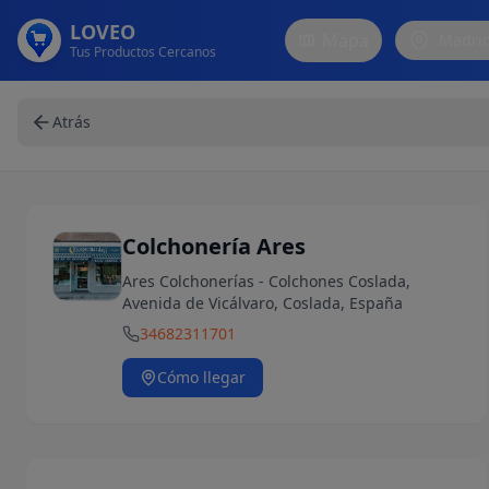
LOVEO
Mapa
Madri
Tus Productos Cercanos
Atrás
Colchonería Ares
Ares Colchonerías - Colchones Coslada,
Avenida de Vicálvaro, Coslada, España
34682311701
Cómo llegar