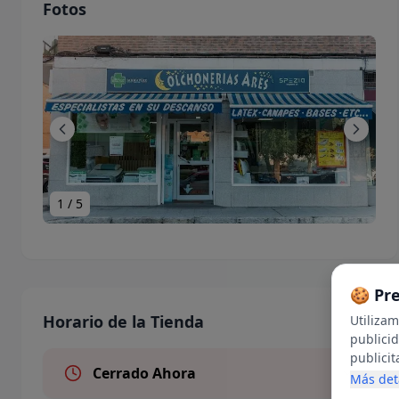
Fotos
1
/
5
🍪 Pr
Horario de la Tienda
Utiliza
publici
publicit
Cerrado Ahora
en inter
Más det
uso de c