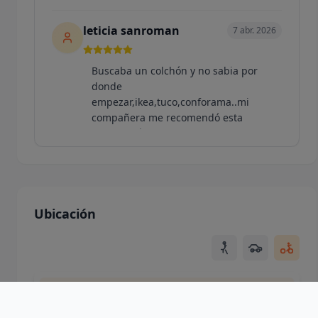
leticia sanroman
7 abr. 2026
Buscaba un colchón y no sabia por
donde
empezar,ikea,tuco,conforama..mi
compañera me recomendó esta
colchonería de toda la vida en Coslada
y yo de cua...
Mostrar más
Ubicación
Yoga con Jen
4 mar. 2026
Compre un colchón para mi pequeña y
estoy encantada. Son una empresa
Usando ubicación de la ciudad
familiar de referencia en el barrio y
tienen un trato siempre excelente,