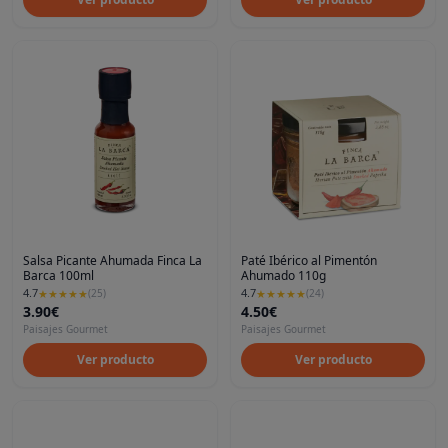
Salsa Picante Ahumada Finca La
Paté Ibérico al Pimentón
Barca 100ml
Ahumado 110g
4.7
4.7
★
★
★
★
★
(
25
)
★
★
★
★
★
(
24
)
3.90€
4.50€
Paisajes Gourmet
Paisajes Gourmet
Ver producto
Ver producto