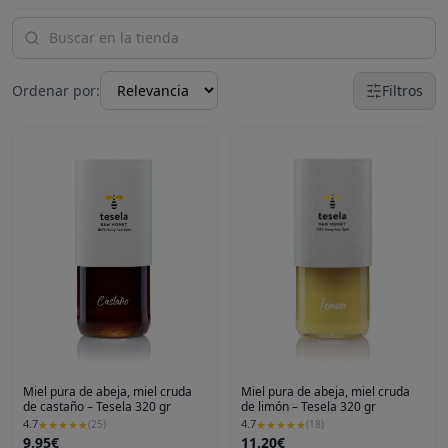
Ordenar por:
Filtros
Miel pura de abeja, miel cruda
Miel pura de abeja, miel cruda
de castaño – Tesela 320 gr
de limón – Tesela 320 gr
4.7
4.7
★
★
★
★
★
(
25
)
★
★
★
★
★
(
18
)
9.95€
11.20€