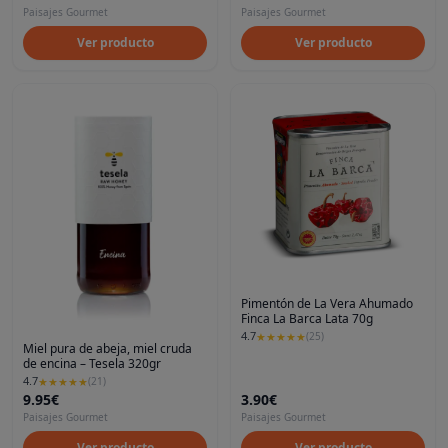
Paisajes Gourmet
Paisajes Gourmet
Ver producto
Ver producto
Pimentón de La Vera Ahumado
Finca La Barca Lata 70g
4.7
★
★
★
★
★
(
25
)
Miel pura de abeja, miel cruda
de encina – Tesela 320gr
4.7
★
★
★
★
★
(
21
)
9.95€
3.90€
Paisajes Gourmet
Paisajes Gourmet
Ver producto
Ver producto