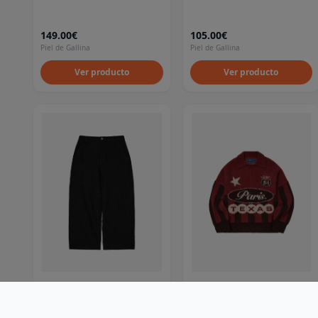
149.00€
105.00€
Piel de Gallina
Piel de Gallina
Ver producto
Ver producto
Scrt Perfecto Wide Pant
Scrt Come Home Knit (Copia)
4.7
4.7
★
★
★
★
★
(
123
)
★
★
★
★
★
(
117
)