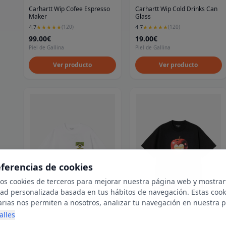
Carhartt Wip Cofee Espresso
Carhartt Wip Cold Drinks Can
Maker
Glass
4.7
4.7
★
★
★
★
★
(
120
)
★
★
★
★
★
(
120
)
99.00€
19.00€
Piel de Gallina
Piel de Gallina
Ver producto
Ver producto
eferencias de cookies
mos cookies de terceros para mejorar nuestra página web y mostrar
dad personalizada basada en tus hábitos de navegación. Estas cook
arias nos permiten a nosotros, analizar tu navegación en nuestra 
net para mostrarte anuncios relevantes para ti. Al activarlas, acept
alles
ookies para fines publicitarios y la recopilación y tratamiento de t