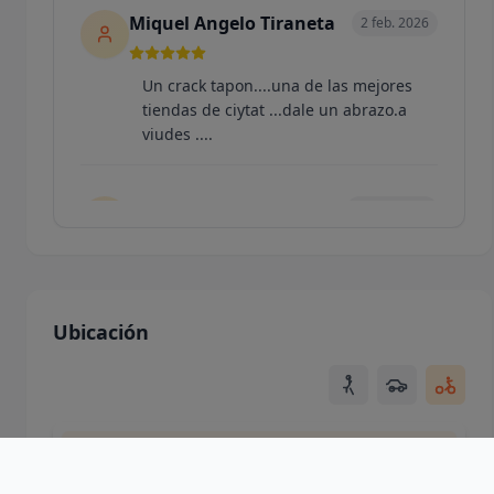
Miquel Angelo Tiraneta
2 feb. 2026
Un crack tapon....una de las mejores
tiendas de ciytat ...dale un abrazo.a
viudes ....
Camen Muriel caliz
22 dic. 2025
La tienda preferida de mi hijo!!!
Ubicación
MCP
2 sept. 2025
Parada obligatoria en un día de tiendas
por palma, streetwear, vintage, y un
Usando ubicación de la ciudad
largo abanico de marcas, la nueva
reforma ha quedado de 10 y Pedro