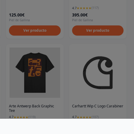
4.7
★
★
★
★
★
(
117
)
125.00€
395.00€
Piel de Gallina
Piel de Gallina
Ver producto
Ver producto
Arte Antwerp Back Graphic
Carhartt Wip C Logo Carabiner
Tee
4.7
4.7
★
★
★
★
★
(
119
)
★
★
★
★
★
(
107
)