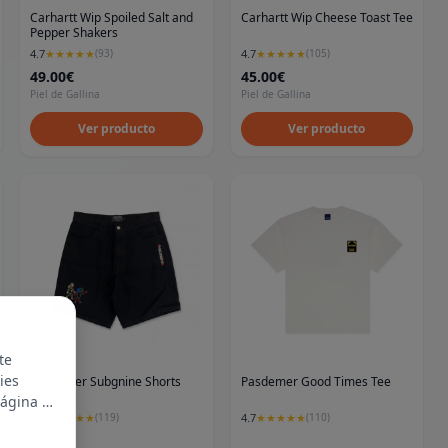
Carhartt Wip Spoiled Salt and
Carhartt Wip Cheese Toast Tee
Pepper Shakers
4.7
4.7
★
★
★
★
★
(
93
)
★
★
★
★
★
(
105
)
49.00€
45.00€
Piel de Gallina
Piel de Gallina
Ver producto
Ver producto
te
ies
Pasdemer Subgnine Shorts
Pasdemer Good Times Tee
página y
4.7
4.7
★
★
★
★
★
(
119
)
★
★
★
★
★
(
110
)
as el
us datos