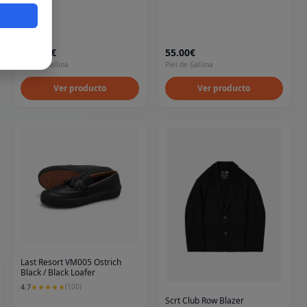
eros
165.00€
55.00€
Piel de Gallina
Piel de Gallina
Ver producto
Ver producto
Last Resort VM005 Ostrich
Black / Black Loafer
4.7
★
★
★
★
★
(
100
)
Scrt Club Row Blazer