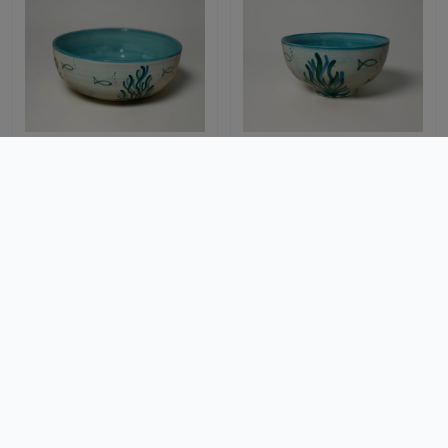
Ensaladera 23x9cm "peces
Cuenco 14x7 "peces turquesa"
turquesa"
Artículos
19.95€
9.50€
Artesanía Mallorcraft
Artesanía Mallorcraft
Blog
Noticias
Preguntas frecuentes
Qué es LOVEO
Ver producto
Ver producto
Ciudades
Madrid
Mallorca
LOVEO
Descubre, compra y recoge: ¡Lo local nunca fue tan fácil
hola@loveoo.app