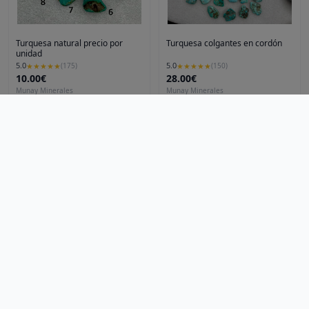
Turquesa natural precio por
Turquesa colgantes en cordón
unidad
5.0
5.0
★
★
★
★
★
(
175
)
★
★
★
★
★
(
150
)
10.00€
28.00€
Munay Minerales
Munay Minerales
Ver producto
Ver producto
Artículos
Blog
Noticias
Preguntas frecuentes
Qué es LOVEO
Ciudades
Madrid
Mallorca
LOVEO
Descubre, compra y recoge: ¡Lo local nunca fue tan fácil
Turquesa colgante en plata de
Turmalina verde
ley
hola@loveoo.app