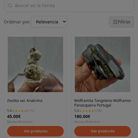
Ordenar por:
Filtros
Zeolita var. Analcima
Wolframita Tungsteno Wolframio
Panasqueira Portugal
5.0
5.0
★
★
★
★
★
(
172
)
★
★
★
★
★
(
158
)
45.00€
180.00€
Munay Minerales
Munay Minerales
Ver producto
Ver producto