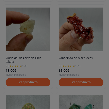
Vidrio del desierto de Libia
Vanadinita de Marruecos
tektita
5.0
5.0
★
★
★
★
★
(
158
)
★
★
★
★
★
(
155
)
18.00€
65.00€
Munay Minerales
Munay Minerales
Ver producto
Ver producto