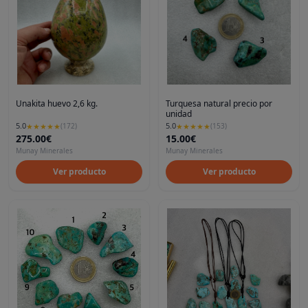
Unakita huevo 2,6 kg.
Turquesa natural precio por
unidad
5.0
5.0
★
★
★
★
★
(
172
)
★
★
★
★
★
(
153
)
275.00€
15.00€
Munay Minerales
Munay Minerales
Ver producto
Ver producto