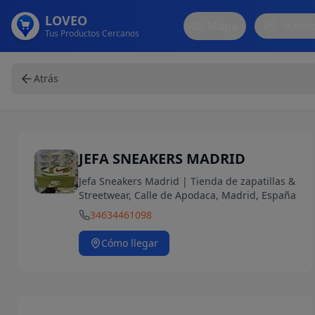
LOVEO
Mapa
Madri
Tus Productos Cercanos
Atrás
JEFA SNEAKERS MADRID
Jefa Sneakers Madrid | Tienda de zapatillas &
Streetwear, Calle de Apodaca, Madrid, España
34634461098
Cómo llegar