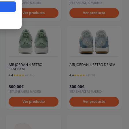
JEFA SNEAKERS MADRID
JEFA SNEAKERS MADRID
eros
Ver producto
Ver producto
AIR JORDAN 4 RETRO
AIR JORDAN 4 RETRO DENIM
SEAFOAM
4.4
4.4
★
★
★
★
★
(
149
)
★
★
★
★
★
(
150
)
300.00€
300.00€
JEFA SNEAKERS MADRID
JEFA SNEAKERS MADRID
Ver producto
Ver producto