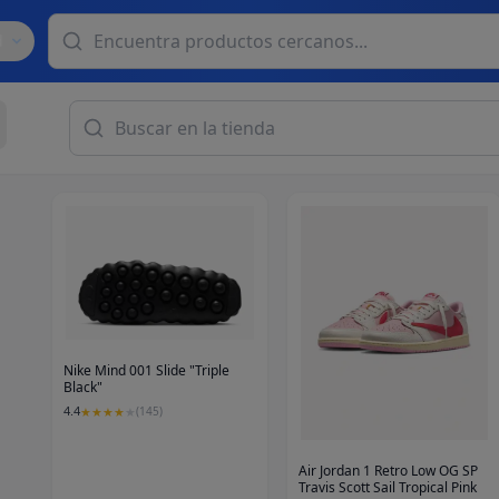
d
Nike Mind 001 Slide "Triple
Black"
4.4
★
★
★
★
★
(
145
)
Air Jordan 1 Retro Low OG SP
Travis Scott Sail Tropical Pink