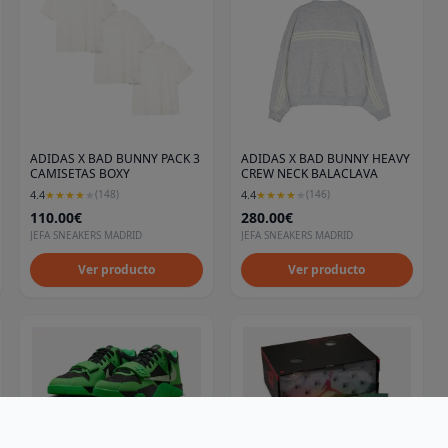
ADIDAS X BAD BUNNY PACK 3
ADIDAS X BAD BUNNY HEAVY
CAMISETAS BOXY
CREW NECK BALACLAVA
4.4
4.4
★
★
★
★
★
(
148
)
★
★
★
★
★
(
146
)
110.00€
280.00€
JEFA SNEAKERS MADRID
JEFA SNEAKERS MADRID
Ver producto
Ver producto