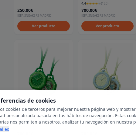
4.4
★
★
★
★
★
(
120
)
250.00€
700.00€
JEFA SNEAKERS MADRID
JEFA SNEAKERS MADRID
Ver producto
Ver producto
eferencias de cookies
mos cookies de terceros para mejorar nuestra página web y mostrar
dad personalizada basada en tus hábitos de navegación. Estas cook
Audemars Piguet x Swatch
Audemars Piguet x Swatch
Royal Pop Green Eight
Royal Pop Blaue Acht
arias nos permiten a nosotros, analizar tu navegación en nuestra 
4.4
4.4
★
★
★
★
★
(
138
)
★
★
★
★
★
(
140
)
net para mostrarte anuncios relevantes para ti. Al activarlas, acept
alles
700.00€
700.00€
ookies para fines publicitarios y la recopilación y tratamiento de t