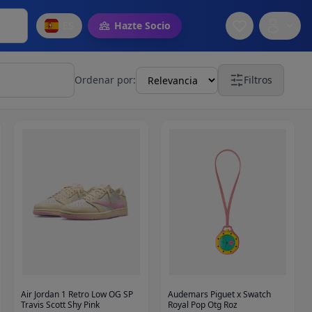
ES
Hazte Socio
Ordenar por:
Filtros
Air Jordan 1 Retro Low OG SP
Audemars Piguet x Swatch
Travis Scott Shy Pink
Royal Pop Otg Roz