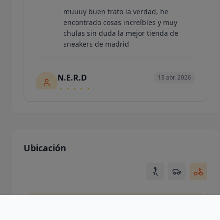
muuuy buen trato la verdad, he
encontrado cosas increíbles y muy
chulas sin duda la mejor tienda de
sneakers de madrid
N.E.R.D
13 abr. 2026
Esta tienda es parada obligatoria si
buscas algo especial, trato excepcional
muy agradables las conversaciones, y
te dan facilidades tanto para encont...
Ubicación
Mostrar más
julio Cruz
19 feb. 2026
Usando ubicación de la ciudad
La mejor tienda de España sin dudarlo