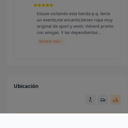
Estuve visitando esta tienda p.q. tenía
un evento,me encantó,tienen ropa muy
original de sport y vestir. Volveré pronto
con amigas. Y las dependientas...
Mostrar más
Maricarmen Regalado
19 may. 2026
Me encanta la tienda, la ropa muy
original y diferente y sus dependientas
Ubicación
me asesoraron muy bien. Tiene
bisutería espectacular y bolsos
preciosos. Y...
Mostrar más
Usando ubicación de la ciudad