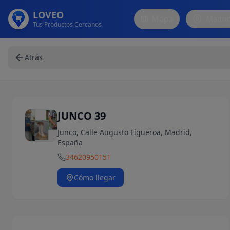
LOVEO
Mapa
Madri
Tus Productos Cercanos
Atrás
JUNCO 39
Junco, Calle Augusto Figueroa, Madrid,
España
34620950151
Cómo llegar