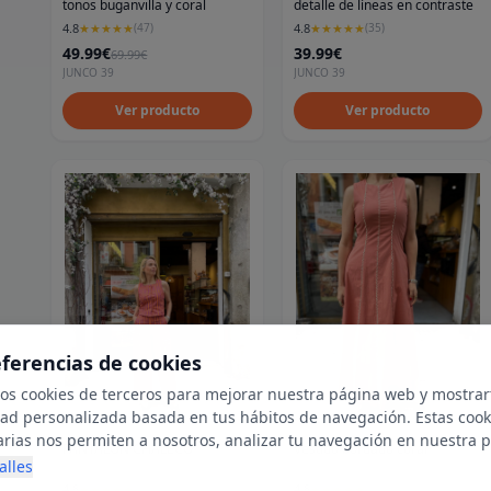
tonos buganvilla y coral
detalle de líneas en contraste
4.8
4.8
★
★
★
★
★
(
47
)
★
★
★
★
★
(
35
)
49.99€
39.99€
69.99€
JUNCO 39
JUNCO 39
Ver producto
Ver producto
eferencias de cookies
mos cookies de terceros para mejorar nuestra página web y mostrar
dad personalizada basada en tus hábitos de navegación. Estas cook
arias nos permiten a nosotros, analizar tu navegación en nuestra 
PANTALÓN CHALECO
Vestido bordado coral
net para mostrarte anuncios relevantes para ti. Al activarlas, acept
alles
ookies para fines publicitarios y la recopilación y tratamiento de t
4.8
4.8
★
★
★
★
★
(
35
)
★
★
★
★
★
(
35
)