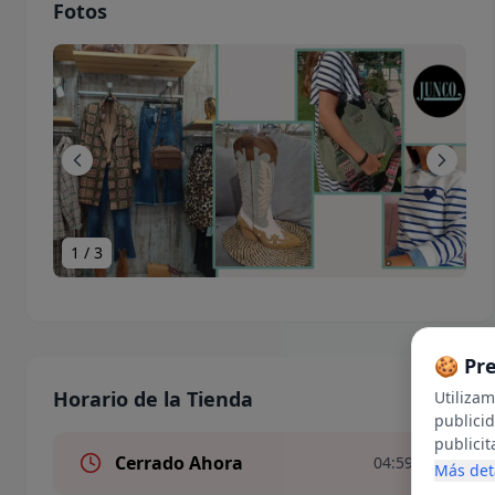
Fotos
1
/
3
🍪 Pr
Horario de la Tienda
Utiliza
publici
publicit
Cerrado Ahora
04:59
en inter
Más det
uso de c