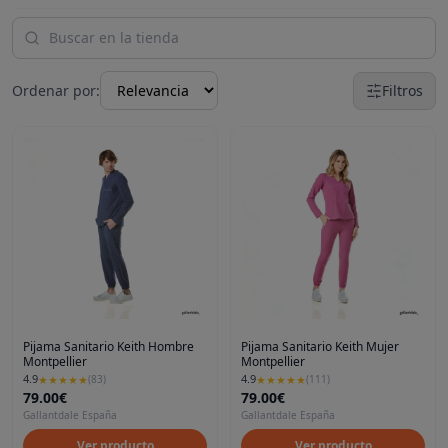
Ordenar por:
Filtros
Pijama Sanitario Keith Hombre
Pijama Sanitario Keith Mujer
Montpellier
Montpellier
4.9
4.9
★
★
★
★
★
(
83
)
★
★
★
★
★
(
111
)
79.00€
79.00€
Gallantdale España
Gallantdale España
Ver producto
Ver producto