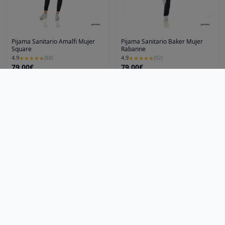
Pijama Sanitario Amalfi Mujer
Pijama Sanitario Baker Mujer
Square
Rabanne
4.9
4.9
★
★
★
★
★
(
88
)
★
★
★
★
★
(
92
)
79.00€
79.00€
Gallantdale España
Gallantdale España
Ver producto
Ver producto
Artículos
Blog
Noticias
Preguntas frecuentes
Qué es LOVEO
Ciudades
Madrid
Mallorca
LOVEO
Descubre, compra y recoge: ¡Lo local nunca fue tan fácil
Pijama Sanitario Hunter Hombre
Pijama Sanitario Hunter Mujer
hola@loveoo.app