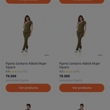
Pijama Sanitario Abbott Mujer
Pijama Sanitario Abbott Mujer
Square
Square
4.9
4.9
★
★
★
★
★
(
102
)
★
★
★
★
★
(
95
)
79.00€
79.00€
Gallantdale España
Gallantdale España
Ver producto
Ver producto