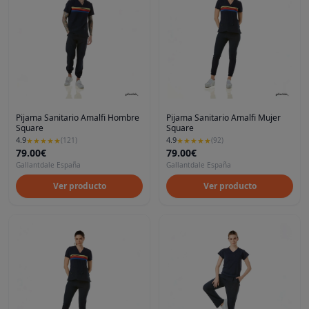
Pijama Sanitario Amalfi Hombre
Pijama Sanitario Amalfi Mujer
Square
Square
4.9
4.9
★
★
★
★
★
(
121
)
★
★
★
★
★
(
92
)
79.00€
79.00€
Gallantdale España
Gallantdale España
Ver producto
Ver producto