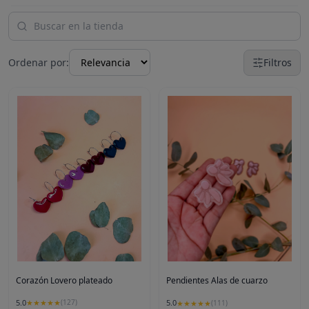
Ordenar por:
Filtros
Corazón Lovero plateado
Pendientes Alas de cuarzo
5.0
5.0
★
★
★
★
★
(
127
)
★
★
★
★
★
(
111
)