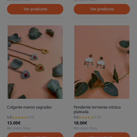
Ver producto
Ver producto
Colgante manos sagradas
Pendiente tormenta mística
plateada
5.0
5.0
★
★
★
★
★
(
136
)
★
★
★
★
★
(
115
)
13.00€
18.00€
We Lovers Store
We Lovers Store