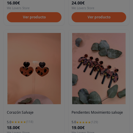
16.00€
24.00€
We Lovers Store
We Lovers Store
Ver producto
Ver producto
Corazón Salvaje
Pendientes Movimiento salvaje
5.0
5.0
★
★
★
★
★
(
118
)
★
★
★
★
★
(
129
)
18.00€
19.00€
We Lovers Store
We Lovers Store