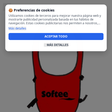
Ubicado en
Vicálvaro, Madrid
🍪 Preferencias de cookies
Utilizamos cookies de terceros para mejorar nuestra página web y
mostrarte publicidad personalizada basada en tus hábitos de
navegación. Estas cookies publicitarias nos permiten a nosotros,
analizar tu navegación en nuestra página y en internet para
Más detalles
mostrarte anuncios relevantes para ti. Al activarlas, aceptas el uso
de cookies para fines publicitarios y la recopilación y tratamiento de
ACEPTAR TODO
tus datos de navegación, incluyendo la posible compartición de
estos datos con terceros para ofrecerte publicidad personalizada.
MÁS DETALLES