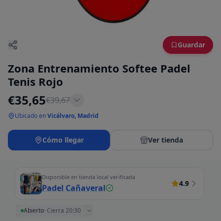
Guardar
Zona Entrenamiento Softee Padel
Tenis Rojo
€
35,65
€
39,67
Ubicado en
Vicálvaro, Madrid
Cómo llegar
Ver tienda
Disponible en tienda local verificada
4.9
Padel Cañaveral
Abierto
·
Cierra 20:30