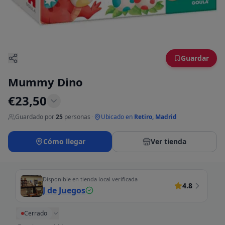
Guardar
Mummy Dino
€
23,50
Guardado por
25
personas
·
Ubicado en
Retiro, Madrid
Cómo llegar
Ver tienda
Disponible en tienda local verificada
4.8
J de Juegos
Cerrado