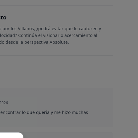
cto
 por los Villanos, ¿podrá evitar que le capturen y
elocidad? Continúa el visionario acercamiento al
 desde la perspectiva Absolute.
 2026
encontrar lo que quería y me hizo muchas