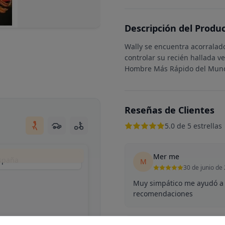
Descripción del Produ
Wally se encuentra acorralado
controlar su recién hallada v
Hombre Más Rápido del Mundo
Reseñas de Clientes
5.0 de 5 estrellas
Mer me
España
M
30 de junio de
Muy simpático me ayudó a 
recomendaciones