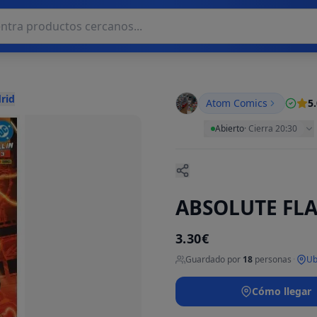
rid
Atom Comics
5
Abierto
·
Cierra 20:30
ABSOLUTE FLA
3.30€
Guardado por
18
personas
·
Ub
Cómo llegar