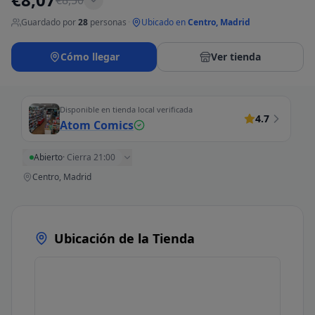
€
8,50
Guardado por
28
personas
·
Ubicado en
Centro, Madrid
Cómo llegar
Ver tienda
Disponible en tienda local verificada
4.7
Atom Comics
Abierto
·
Cierra 21:00
Centro, Madrid
Ubicación de la Tienda