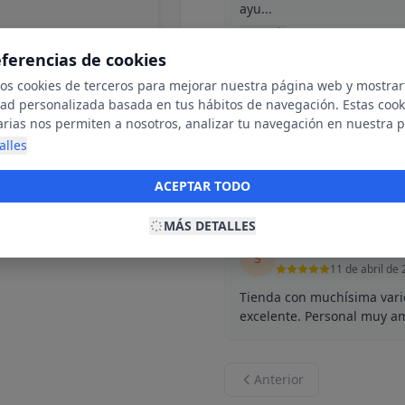
ayu...
Leer más
eferencias de cookies
mos cookies de terceros para mejorar nuestra página web y mostrar
PPM
dad personalizada basada en tus hábitos de navegación. Estas cook
P
14 de abril de
arias nos permiten a nosotros, analizar tu navegación en nuestra 
net para mostrarte anuncios relevantes para ti. Al activarlas, acept
Un sitio estupendo para lo
alles
ookies para fines publicitarios y la recopilación y tratamiento de t
perfecto. Gran variedad de 
ación, incluyendo la posible compartición de estos datos con terc
ACEPTAR TODO
Leer más
ecerte publicidad personalizada.
MÁS DETALLES
Susana D.
S
11 de abril de
Tienda con muchísima varie
excelente. Personal muy am
Anterior