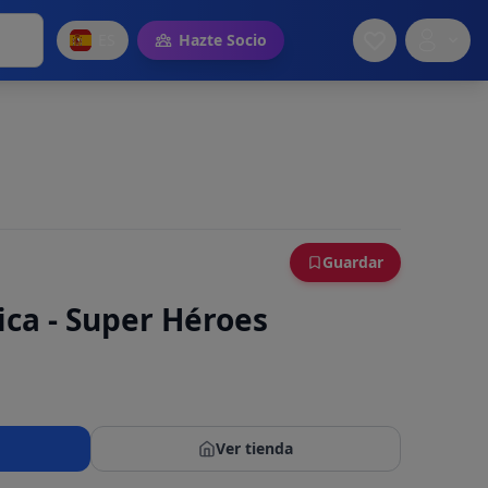
ES
Hazte Socio
Guardar
ca - Super Héroes
Ver tienda