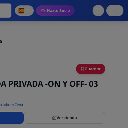
ES
Hazte Socio
.0
Guardar
A PRIVADA -ON Y OFF- 03
icado en Centro
Ver tienda