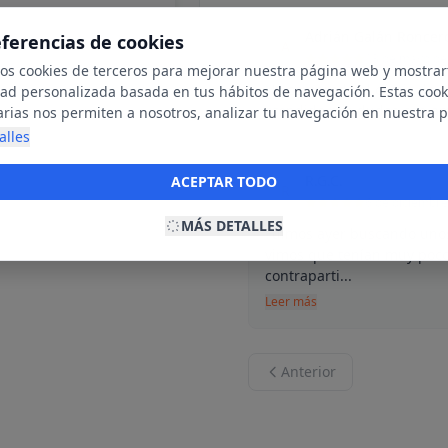
Adrián Galán Roncer
eferencias de cookies
A
13 de mayo de
mos cookies de terceros para mejorar nuestra página web y mostrar
He comprado el cómic de A
dad personalizada basada en tus hábitos de navegación. Estas cook
atendido mis dudas con am
arias nos permiten a nosotros, analizar tu navegación en nuestra 
net para mostrarte anuncios relevantes para ti. Al activarlas, acept
alles
ookies para fines publicitarios y la recopilación y tratamiento de t
ación, incluyendo la posible compartición de estos datos con terc
R.G.C.
ACEPTAR TODO
R
ecerte publicidad personalizada.
6 de diciembr
MÁS DETALLES
Fuimos ayer buscando uno
vimos que tenían muy poco
contraparti...
Leer más
Anterior