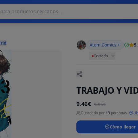
rid
Atom Comics
5
Cerrado
TRABAJO Y VID
9.46€
9.95€
Guardado por
13
personas
·
Ub
Cómo llegar