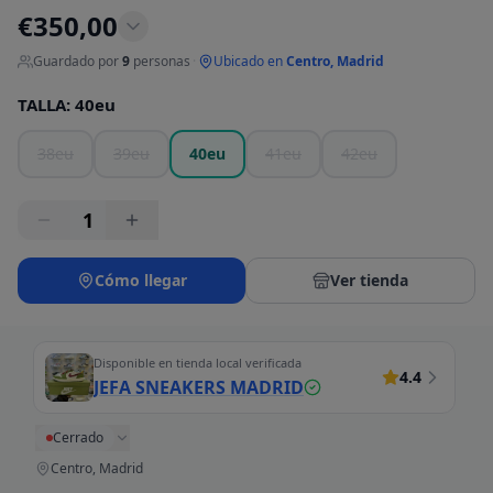
€
350,00
Guardado por
9
personas
·
Ubicado en
Centro, Madrid
TALLA
:
40eu
38eu
39eu
40eu
41eu
42eu
1
Cómo llegar
Ver tienda
Disponible en tienda local verificada
4.4
JEFA SNEAKERS MADRID
Cerrado
Centro, Madrid