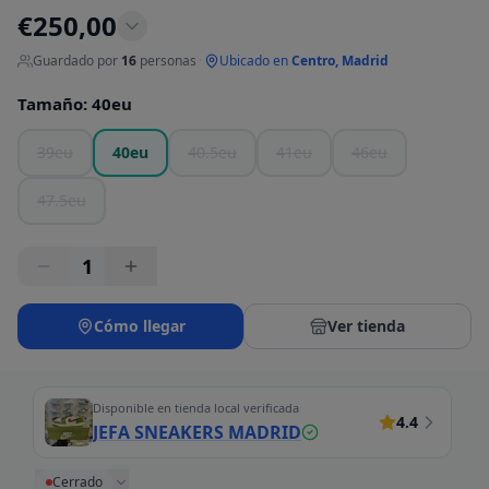
€
250,00
Guardado por
16
personas
·
Ubicado en
Centro, Madrid
Tamaño
:
40eu
39eu
40eu
40.5eu
41eu
46eu
47.5eu
1
Cómo llegar
Ver tienda
Disponible en tienda local verificada
4.4
JEFA SNEAKERS MADRID
Cerrado