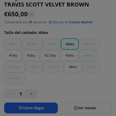
TRAVIS SCOTT VELVET BROWN
€
650,00
Guardado por
31
personas
·
Ubicado en
Centro, Madrid
Talla del calzado
:
40eu
38eu
38.5eu
39eu
40eu
40.5eu
41eu
42eu
42.5eu
43eu
44eu
44.5eu
45eu
45.5eu
46eu
47eu
47.5eu
1
Cómo llegar
Ver tienda