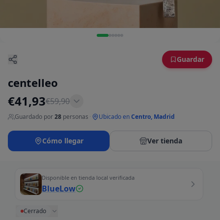
Guardar
centelleo
€
41,93
€
59,90
Guardado por
28
personas
·
Ubicado en
Centro, Madrid
Cómo llegar
Ver tienda
Disponible en tienda local verificada
BlueLow
Cerrado