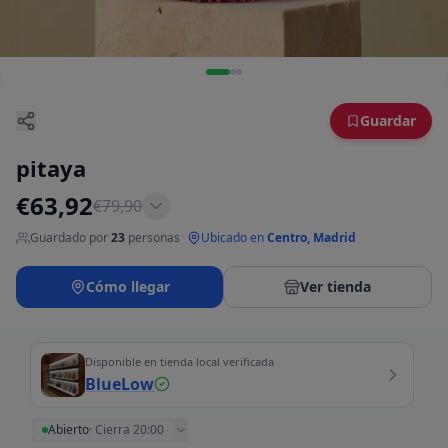
Guardar
pitaya
€
63,92
€
79,90
Guardado por
23
personas
·
Ubicado en
Centro, Madrid
Cómo llegar
Ver tienda
Disponible en tienda local verificada
BlueLow
Abierto
·
Cierra 20:00