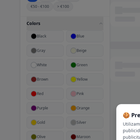
€50 - €100
> €100
Colors
Black
Blue
Gray
Beige
White
Green
Brown
Yellow
Red
Pink
Purple
Orange
🍪 Pr
Gold
Silver
Utiliza
publici
publicit
Olive
Maroon