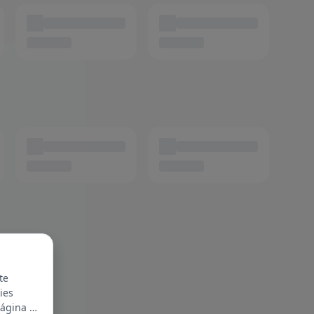
te
ies
página y