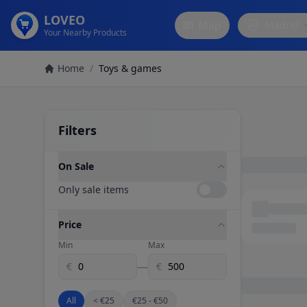
LOVEO
Map
Madrid
Your Nearby Products
Home
/
Toys & games
Filters
On Sale
Only sale items
Price
Min
Max
—
€
€
All
< €25
€25 - €50