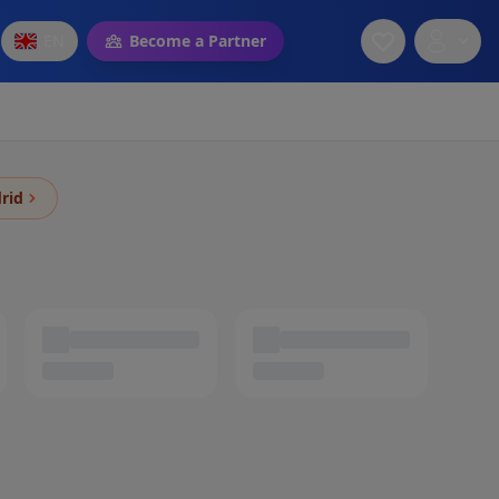
EN
Become a Partner
rid