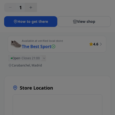
1
How to get there
View shop
Available at verified local store
4.6
The Best Sport
Open
·
Closes 21:00
Carabanchel, Madrid
Store Location