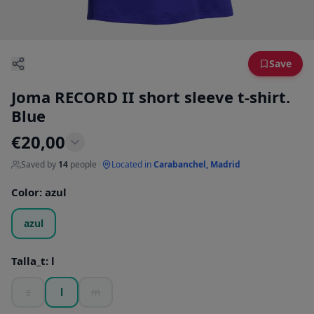
Save
Joma RECORD II short sleeve t-shirt.
Blue
€
20,00
Saved by
14
people
·
Located in
Carabanchel, Madrid
Color
:
azul
azul
Talla_t
:
l
s
l
m