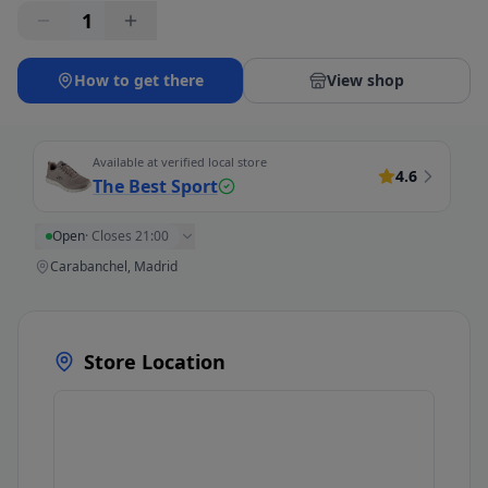
1
How to get there
View shop
Available at verified local store
4.6
The Best Sport
Open
·
Closes 21:00
Carabanchel, Madrid
Store Location