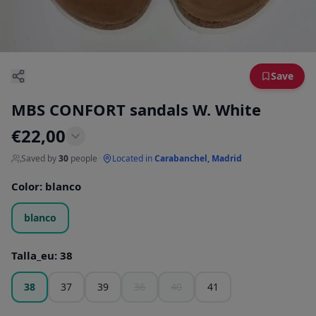
Save
MBS CONFORT sandals W. White
€
22,00
Saved by
30
people
·
Located in
Carabanchel, Madrid
Color
:
blanco
blanco
Talla_eu
:
38
38
37
39
36
40
41