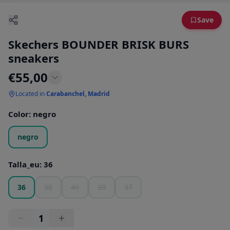
Save
Skechers BOUNDER BRISK BURS
sneakers
€
55,00
Located in
Carabanchel, Madrid
Color
:
negro
negro
Talla_eu
:
36
36
38
40
39
37
1