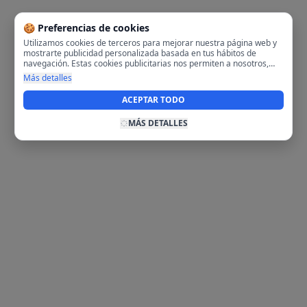
🍪 Preferencias de cookies
Utilizamos cookies de terceros para mejorar nuestra página web y
mostrarte publicidad personalizada basada en tus hábitos de
navegación. Estas cookies publicitarias nos permiten a nosotros,
analizar tu navegación en nuestra página y en internet para
Más detalles
mostrarte anuncios relevantes para ti. Al activarlas, aceptas el uso
de cookies para fines publicitarios y la recopilación y tratamiento de
ACEPTAR TODO
tus datos de navegación, incluyendo la posible compartición de
estos datos con terceros para ofrecerte publicidad personalizada.
MÁS DETALLES