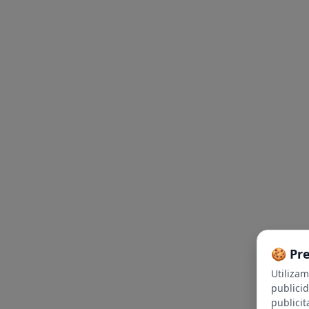
🍪 Pr
Utiliza
publici
publicit