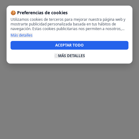
🍪 Preferencias de cookies
Utilizamos cookies de terceros para mejorar nuestra página web y
mostrarte publicidad personalizada basada en tus hábitos de
navegación. Estas cookies publicitarias nos permiten a nosotros,
analizar tu navegación en nuestra página y en internet para
Más detalles
mostrarte anuncios relevantes para ti. Al activarlas, aceptas el uso
de cookies para fines publicitarios y la recopilación y tratamiento de
ACEPTAR TODO
tus datos de navegación, incluyendo la posible compartición de
estos datos con terceros para ofrecerte publicidad personalizada.
MÁS DETALLES